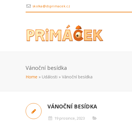
skolka@dsprimacek.cz
Vánoční besídka
Home
»
Události
»
Vánoční besídka
VÁNOČNÍ BESÍDKA
19 prosince, 2023