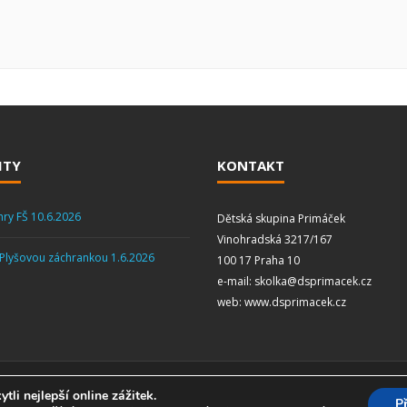
ITY
KONTAKT
hry FŠ 10.6.2026
Dětská skupina Primáček
Vinohradská 3217/167
 Plyšovou záchrankou 1.6.2026
100 17 Praha 10
e-mail: skolka@dsprimacek.cz
web: www.dsprimacek.cz
li nejlepší online zážitek.
P