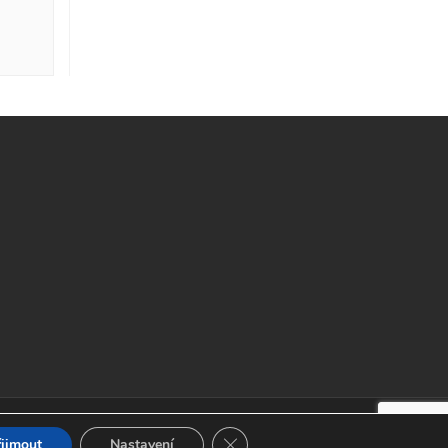
Zavřít cookie lištu GDPR
řijmout
Nastavení