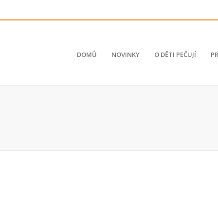
DOMŮ
NOVINKY
O DĚTI PEČUJÍ
P